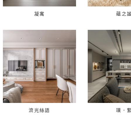
凝寓
蘊之
流光絲語
璞．