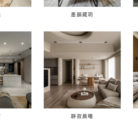
謐
墨韻藏玥
絮
靜寂晨曦