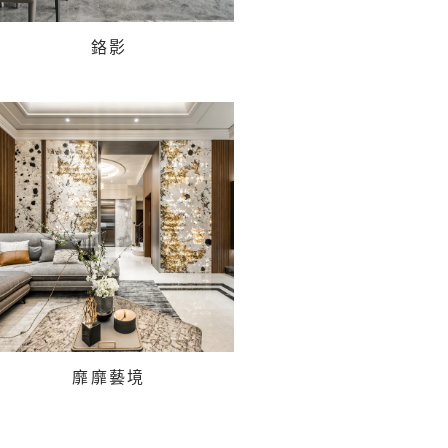
鉻影
靡靡藝境