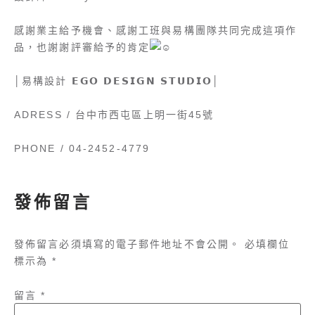
感謝業主給予機會、感謝工班與易構團隊共同完成這項作
品，也謝謝評審給予的肯定
│易構設計 𝗘𝗚𝗢 𝗗𝗘𝗦𝗜𝗚𝗡 𝗦𝗧𝗨𝗗𝗜𝗢│
ADRESS / 台中市西屯區上明一街45號
PHONE / 04-2452-4779
發佈留言
發佈留言必須填寫的電子郵件地址不會公開。
必填欄位
標示為
*
留言
*