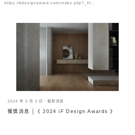
https://kdesignaward.com/index.php?_fil…
2024 年 3 月 3 日．
最新消息
獲獎消息 │《 2024 iF Design Awards 》